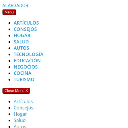
Skip
ALARGADOR
to
Menu
content
ARTÍCULOS
CONSEJOS
HOGAR
SALUD
AUTOS
TECNOLOGÍA
EDUCACIÓN
NEGOCIOS
COCINA
TURISMO
Close Menu
X
Artículos
Consejos
Hogar
Salud
Autos