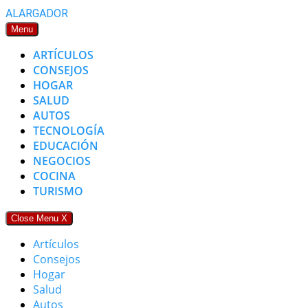
Skip
ALARGADOR
to
Menu
content
ARTÍCULOS
CONSEJOS
HOGAR
SALUD
AUTOS
TECNOLOGÍA
EDUCACIÓN
NEGOCIOS
COCINA
TURISMO
Close Menu
X
Artículos
Consejos
Hogar
Salud
Autos