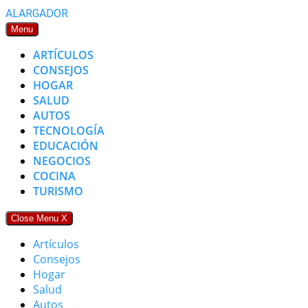
Skip
ALARGADOR
to
Menu
content
ARTÍCULOS
CONSEJOS
HOGAR
SALUD
AUTOS
TECNOLOGÍA
EDUCACIÓN
NEGOCIOS
COCINA
TURISMO
Close Menu
X
Artículos
Consejos
Hogar
Salud
Autos